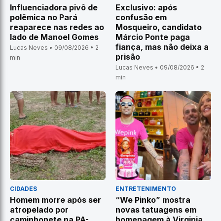
Influenciadora pivô de
Exclusivo: após
polêmica no Pará
confusão em
reaparece nas redes ao
Mosqueiro, candidato
lado de Manoel Gomes
Márcio Ponte paga
fiança, mas não deixa a
Lucas Neves • 09/08/2026 • 2
prisão
min
Lucas Neves • 09/08/2026 • 2
min
CIDADES
ENTRETENIMENTO
Homem morre após ser
“We Pinko” mostra
atropelado por
novas tatuagens em
caminhonete na PA-
homenagem à Virginia