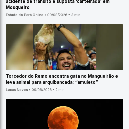
acidente de trânsito e suposta ‘carteirada’ em
Mosqueiro
Estado do Pará Online
•
09/08/2026
•
3 min
Torcedor do Remo encontra gata no Mangueirão e
leva animal para arquibancada: “amuleto”
Lucas Neves
•
09/08/2026
•
2 min