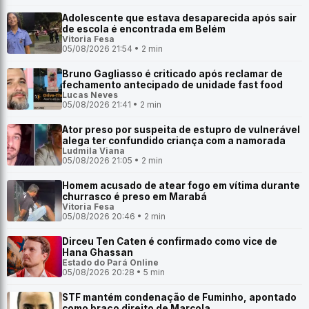
Adolescente que estava desaparecida após sair
de escola é encontrada em Belém
Vitoria Fesa
05/08/2026 21:54 • 2 min
Bruno Gagliasso é criticado após reclamar de
fechamento antecipado de unidade fast food
Lucas Neves
05/08/2026 21:41 • 2 min
Ator preso por suspeita de estupro de vulnerável
alega ter confundido criança com a namorada
Ludmila Viana
05/08/2026 21:05 • 2 min
Homem acusado de atear fogo em vítima durante
churrasco é preso em Marabá
Vitoria Fesa
05/08/2026 20:46 • 2 min
Dirceu Ten Caten é confirmado como vice de
Hana Ghassan
Estado do Pará Online
05/08/2026 20:28 • 5 min
STF mantém condenação de Fuminho, apontado
como braço direito de Marcola