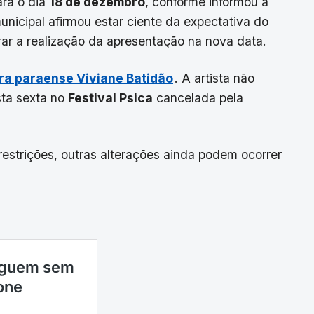
ara o dia
18 de dezembro
, conforme informou a
unicipal afirmou estar ciente da expectativa do
rar a realização da apresentação na nova data.
ora paraense
Viviane Batidão
. A artista não
sta sexta no
Festival Psica
cancelada pela
estrições, outras alterações ainda podem ocorrer