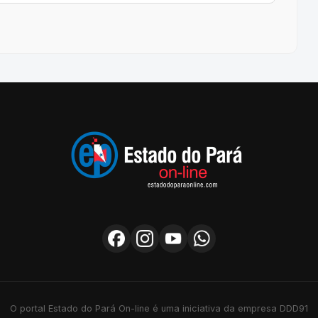
O portal Estado do Pará On-line é uma iniciativa da empresa DDD91