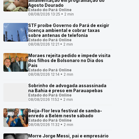
amamentação em programação do
Agosto Dourado
Estado do Pará Online
08/08/2026 13:25 • 2 min
STF proíbe Governo do Pará de exigir
licença ambiental e cobrar taxas
sobre antenas de telefonia
Estado do Pará Online
08/08/2026 12:21 • 2 min
Moraes rejeita pedido e impede visita
dos filhos de Bolsonaro no Dia dos
Pais
Estado do Pará Online
08/08/2026 12:14 • 2 min
Sobrinho de advogada assassinada
na Bahia é preso em Parauapebas
Estado do Pará Online
08/08/2026 11:52 • 2 min
Beija-Flor leva festival de samba-
enredo a Belém neste sábado
Estado do Pará Online
08/08/2026 11:32 • 2 min
Morre Jorge Messi, pai e empresário