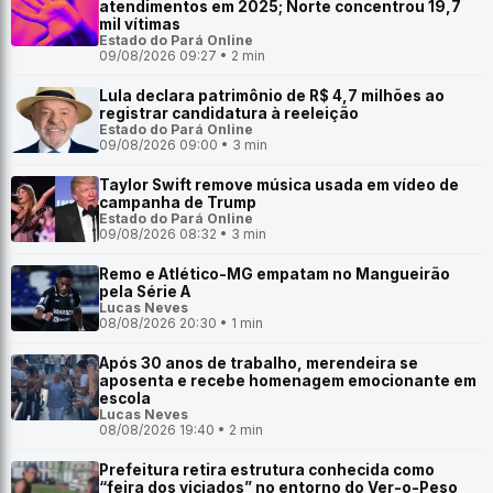
atendimentos em 2025; Norte concentrou 19,7
mil vítimas
Estado do Pará Online
09/08/2026 09:27 • 2 min
Lula declara patrimônio de R$ 4,7 milhões ao
registrar candidatura à reeleição
Estado do Pará Online
09/08/2026 09:00 • 3 min
Taylor Swift remove música usada em vídeo de
campanha de Trump
Estado do Pará Online
09/08/2026 08:32 • 3 min
Remo e Atlético-MG empatam no Mangueirão
pela Série A
Lucas Neves
08/08/2026 20:30 • 1 min
Após 30 anos de trabalho, merendeira se
aposenta e recebe homenagem emocionante em
escola
Lucas Neves
08/08/2026 19:40 • 2 min
Prefeitura retira estrutura conhecida como
“feira dos viciados” no entorno do Ver-o-Peso