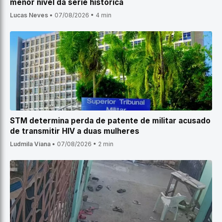
menor nível da série histórica
Lucas Neves
•
07/08/2026
•
4 min
STM determina perda de patente de militar acusado
de transmitir HIV a duas mulheres
Ludmila Viana
•
07/08/2026
•
2 min