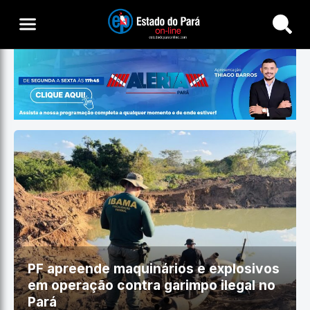
Buscar
PF apreende maquinários e explosivos
em operação contra garimpo ilegal no
Pará