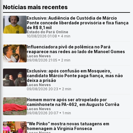
Notícias mais recentes
Exclusivo: Audiência de Custódia de Márcio
Ponte concede liberdade provisória e fixa fiança
de R$ 8,1 mil
Estado do Pará Online
10/08/2026 01:08 • 4 min
Influenciadora pivô de polêmica no Pará
reaparece nas redes ao lado de Manoel Gomes
Lucas Neves
09/08/2026 21:05 • 2 min
Exclusivo: após confusão em Mosqueiro,
candidato Márcio Ponte paga fiança, mas não
deixa a prisão
Lucas Neves
09/08/2026 20:23 • 2 min
Homem morre após ser atropelado por
caminhonete na PA-462, em Augusto Corrêa
Lucas Neves
09/08/2026 20:07 • 1 min
“We Pinko” mostra novas tatuagens em
homenagem à Virginia Fonseca
Lucas Neves