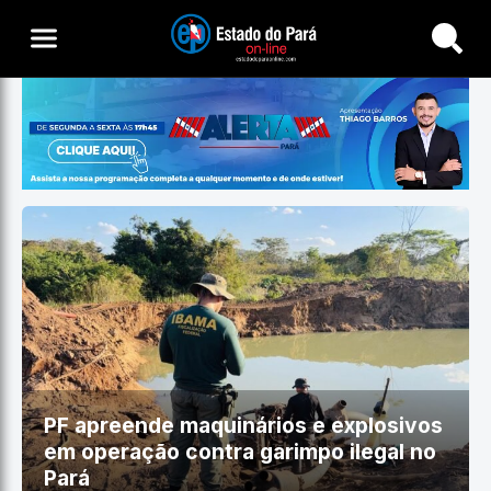
Buscar
PF apreende maquinários e explosivos
em operação contra garimpo ilegal no
Pará