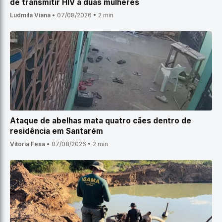
de transmitir HIV a duas mulheres
Ludmila Viana
•
07/08/2026
•
2 min
Ataque de abelhas mata quatro cães dentro de
residência em Santarém
Vitoria Fesa
•
07/08/2026
•
2 min