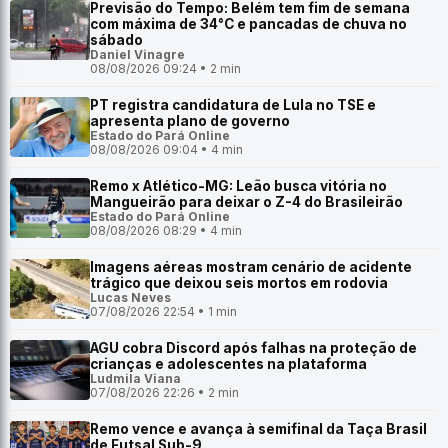
Previsão do Tempo: Belém tem fim de semana
com máxima de 34°C e pancadas de chuva no
sábado
Daniel Vinagre
08/08/2026 09:24 • 2 min
PT registra candidatura de Lula no TSE e
apresenta plano de governo
Estado do Pará Online
08/08/2026 09:04 • 4 min
Remo x Atlético-MG: Leão busca vitória no
Mangueirão para deixar o Z-4 do Brasileirão
Estado do Pará Online
08/08/2026 08:29 • 4 min
Imagens aéreas mostram cenário de acidente
trágico que deixou seis mortos em rodovia
Lucas Neves
07/08/2026 22:54 • 1 min
AGU cobra Discord após falhas na proteção de
crianças e adolescentes na plataforma
Ludmila Viana
07/08/2026 22:26 • 2 min
Remo vence e avança à semifinal da Taça Brasil
de Futsal Sub-9