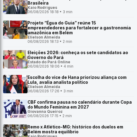
Brasileira
Kaio Rodrigues
06/08/2026 18:18 • 3 min
Projeto “Égua do Guia” reúne 15
empreendedores para fortalecer a gastronomia
amazônica em Belém
Elielson Almeida
06/08/2026 18:13 • 2 min
Eleições 2026: conheça os sete candidatos ao
Governo do Pará
Estado do Pará Online
06/08/2026 18:06 • 4 min
Escolha do vice de Hana priorizou aliança com
Lula, avalia analista político
Elielson Almeida
06/08/2026 17:26 • 3 min
CBF confirma pausa no calendário durante Copa
do Mundo Feminina em 2027
Giovanna Queiroz
06/08/2026 17:15 • 2 min
Remo x Atlético-MG: histórico dos duelos em
Belém mostra equilíbrio
Kaio Rodrigues