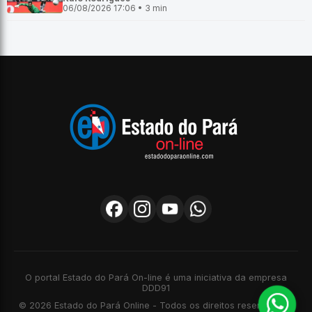
06/08/2026 17:06 • 3 min
O portal Estado do Pará On-line é uma iniciativa da empresa
DDD91
© 2026 Estado do Pará Online - Todos os direitos reservados -