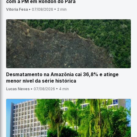
com a PM em Rondon do Pará
Vitoria Fesa
•
07/08/2026
•
2 min
Desmatamento na Amazônia cai 36,8% e atinge
menor nível da série histórica
Lucas Neves
•
07/08/2026
•
4 min