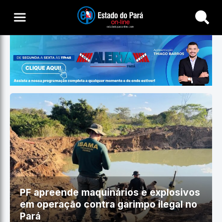
Buscar
PF apreende maquinários e explosivos
em operação contra garimpo ilegal no
Pará