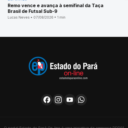
Remo vence e avança à semifinal da Taça
Brasil de Futsal Sub-9
Lucas Neves • 07/08/2026 • 1 min
O portal Estado do Pará On-line é uma iniciativa da empresa DDD91