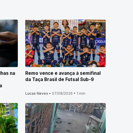
lhas na
Remo vence e avança à semifinal
da Taça Brasil de Futsal Sub-9
a
Lucas Neves
•
07/08/2026
•
1 min