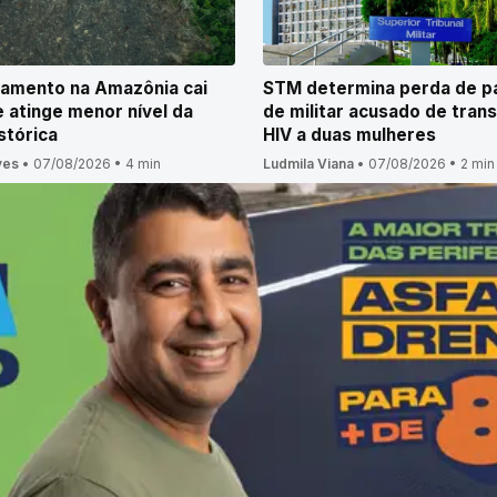
amento na Amazônia cai
STM determina perda de p
 atinge menor nível da
de militar acusado de trans
stórica
HIV a duas mulheres
ves
•
07/08/2026
•
4 min
Ludmila Viana
•
07/08/2026
•
2 min