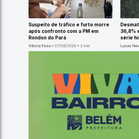
Suspeito de tráfico e furto morre
Desmat
após confronto com a PM em
36,8% e
Rondon do Pará
série hi
Vitoria Fesa
•
07/08/2026
•
2 min
Lucas Ne