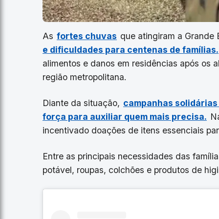
As
fortes chuvas
que atingiram a Grande 
e dificuldades para centenas de famílias.
alimentos e danos em residências após os 
região metropolitana.
Diante da situação,
campanhas solidárias
força para auxiliar quem mais precisa.
Na
incentivado doações de itens essenciais pa
Entre as principais necessidades das famíli
potável, roupas, colchões e produtos de hig