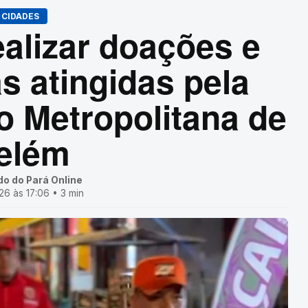
CIDADES
alizar doações e
as atingidas pela
o Metropolitana de
elém
do do Pará Online
6 às 17:06 • 3 min