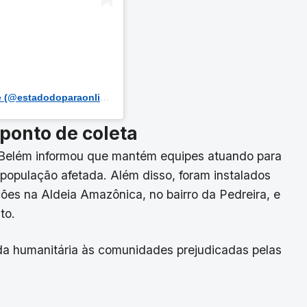
Um post compartilhado por Estado do Pará Online (@estadodoparaonline)
 ponto de coleta
e Belém informou que mantém equipes atuando para
 população afetada. Além disso, foram instalados
ões na Aldeia Amazônica, no bairro da Pedreira, e
to.
uda humanitária às comunidades prejudicadas pelas