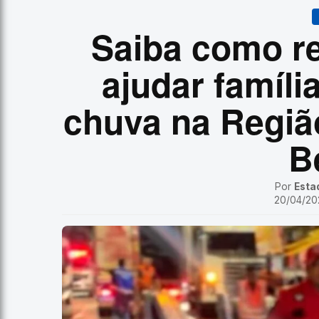
Saiba como re
ajudar famíli
chuva na Regiã
B
Por
Esta
20/04/202