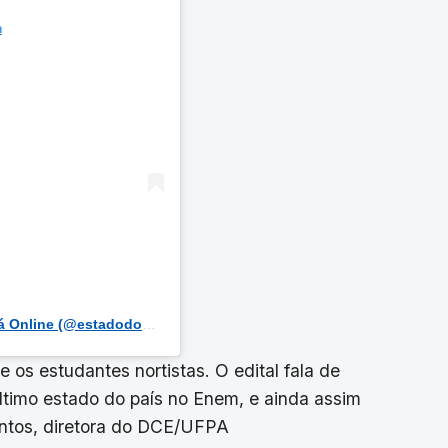
m
Uma publicação compartilhada por Estado do Pará Online (@estadodoparaonline)
e os estudantes nortistas. O edital fala de
ltimo estado do país no Enem, e ainda assim
Santos, diretora do DCE/UFPA