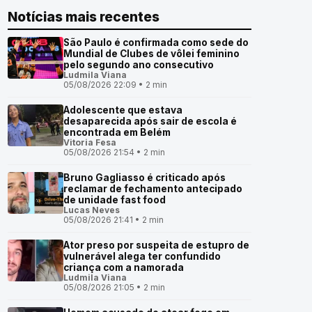
Notícias mais recentes
São Paulo é confirmada como sede do
Mundial de Clubes de vôlei feminino
pelo segundo ano consecutivo
Ludmila Viana
05/08/2026 22:09 • 2 min
Adolescente que estava
desaparecida após sair de escola é
encontrada em Belém
Vitoria Fesa
05/08/2026 21:54 • 2 min
Bruno Gagliasso é criticado após
reclamar de fechamento antecipado
de unidade fast food
Lucas Neves
05/08/2026 21:41 • 2 min
Ator preso por suspeita de estupro de
vulnerável alega ter confundido
criança com a namorada
Ludmila Viana
05/08/2026 21:05 • 2 min