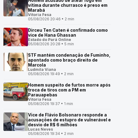
Homem acusado de atear fogo em
vítima durante churrasco é preso em
Marabá
Vitoria Fesa
05/08/2026 20:46 • 2 min
Dirceu Ten Caten é confirmado como
vice de Hana Ghassan
Estado do Pará Online
05/08/2026 20:28 • 5 min
STF mantém condenação de Fuminho,
apontado como braço direito de
Marcola
Ludmila Viana
05/08/2026 19:49 • 2 min
Homem suspeito de furtos morre após
troca de tiros com a PM em
Parauapebas
Vitoria Fesa
05/08/2026 19:37 • 1 min
Vice de Flávio Bolsonaro responde a
acusações de estupro de vulnerável e
desvio de R$ 6 milhões
Lucas Neves
05/08/2026 19:34 • 2 min