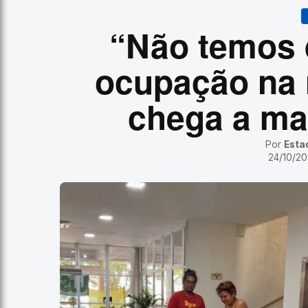
“Não temos d
ocupação na 
chega a ma
Por
Esta
24/10/202