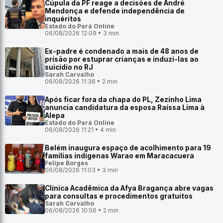
Cúpula da PF reage a decisões de André
Mendonça e defende independência de
inquéritos
Estado do Pará Online
06/08/2026 12:09 • 3 min
Ex-padre é condenado a mais de 48 anos de
prisão por estuprar crianças e induzi-las ao
suicídio no RJ
Sarah Carvalho
06/08/2026 11:36 • 2 min
Após ficar fora da chapa do PL, Zezinho Lima
anuncia candidatura da esposa Raíssa Lima à
Alepa
Estado do Pará Online
06/08/2026 11:21 • 4 min
Belém inaugura espaço de acolhimento para 19
famílias indígenas Warao em Maracacuera
Felipe Borges
06/08/2026 11:03 • 3 min
Clínica Acadêmica da Afya Bragança abre vagas
para consultas e procedimentos gratuitos
Sarah Carvalho
06/08/2026 10:56 • 2 min