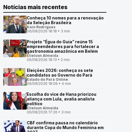
Notícias mais recentes
Conheça 10 nomes para a renovação
da Seleção Brasileira
Kaio Rodrigues
06/08/2026 18:18 • 3 min
Projeto “Égua do Guia” reúne 15
empreendedores para fortalecer a
gastronomia amazônica em Belém
Elielson Almeida
06/08/2026 18:13 • 2 min
Eleições 2026: conheça os sete
candidatos ao Governo do Pará
Estado do Pará Online
06/08/2026 18:06 • 4 min
Escolha do vice de Hana priorizou
aliança com Lula, avalia analista
político
Elielson Almeida
06/08/2026 17:26 • 3 min
CBF confirma pausa no calendário
durante Copa do Mundo Feminina em