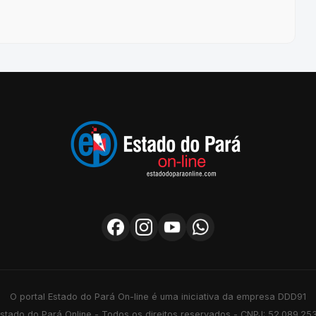
O portal Estado do Pará On-line é uma iniciativa da empresa DDD91
stado do Pará Online - Todos os direitos reservados - CNPJ: 52.089.25