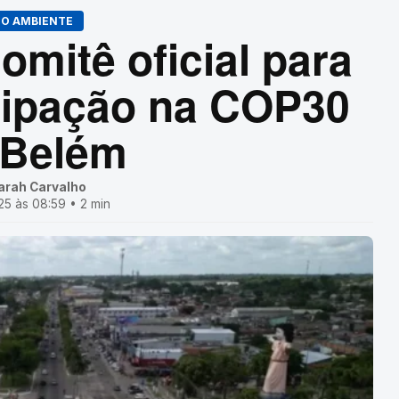
IO AMBIENTE
omitê oficial para
icipação na COP30
 Belém
arah Carvalho
5 às 08:59 • 2 min