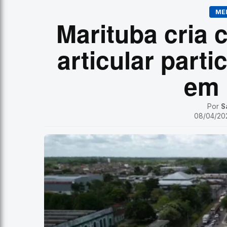
ME
Marituba cria c
articular part
em
Por
S
08/04/202