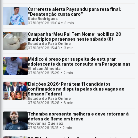
Carrerette alerta Paysandu para reta final:
“Desatenção custa caro”
Kaio Rodrigues
07/08/2026 16:04 • 3 min
Campanha ‘Meu Pai Tem Nome’ mobiliza 20
municípios paraenses neste sábado (8)
Estado do Pará Online
07/08/2026 15:43 • 3 min
Médico é preso por suspeita de estuprar
adolescente durante consulta em Paragominas
Elielson Almeida
07/08/2026 15:29 • 2 min
Eleições 2026: Pará tem 11 candidatos
confirmados na disputa pelas duas vagas ao
Senado Federal
Estado do Pará Online
07/08/2026 15:28 • 6 min
Tchamba apresenta melhora e deve retornar à
defesa do Remo em breve
Giovanna Queiroz
07/08/2026 15:15 • 2 min