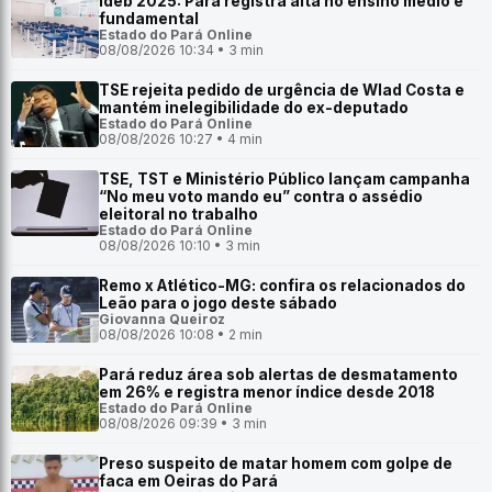
Ideb 2025: Pará registra alta no ensino médio e
fundamental
Estado do Pará Online
08/08/2026 10:34 • 3 min
TSE rejeita pedido de urgência de Wlad Costa e
mantém inelegibilidade do ex-deputado
Estado do Pará Online
08/08/2026 10:27 • 4 min
TSE, TST e Ministério Público lançam campanha
“No meu voto mando eu” contra o assédio
eleitoral no trabalho
Estado do Pará Online
08/08/2026 10:10 • 3 min
Remo x Atlético-MG: confira os relacionados do
Leão para o jogo deste sábado
Giovanna Queiroz
08/08/2026 10:08 • 2 min
Pará reduz área sob alertas de desmatamento
em 26% e registra menor índice desde 2018
Estado do Pará Online
08/08/2026 09:39 • 3 min
Preso suspeito de matar homem com golpe de
faca em Oeiras do Pará