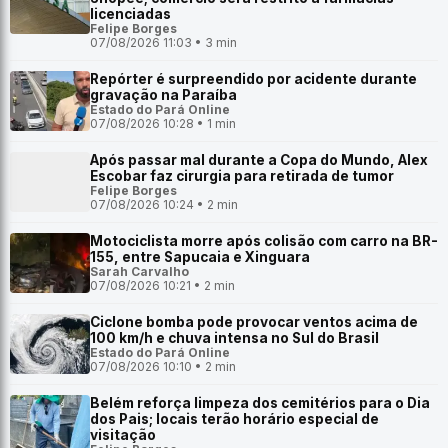
licenciadas
Felipe Borges
07/08/2026 11:03 • 3 min
Repórter é surpreendido por acidente durante
gravação na Paraíba
Estado do Pará Online
07/08/2026 10:28 • 1 min
Após passar mal durante a Copa do Mundo, Alex
Escobar faz cirurgia para retirada de tumor
Felipe Borges
07/08/2026 10:24 • 2 min
Motociclista morre após colisão com carro na BR-
155, entre Sapucaia e Xinguara
Sarah Carvalho
07/08/2026 10:21 • 2 min
Ciclone bomba pode provocar ventos acima de
100 km/h e chuva intensa no Sul do Brasil
Estado do Pará Online
07/08/2026 10:10 • 2 min
Belém reforça limpeza dos cemitérios para o Dia
dos Pais; locais terão horário especial de
visitação