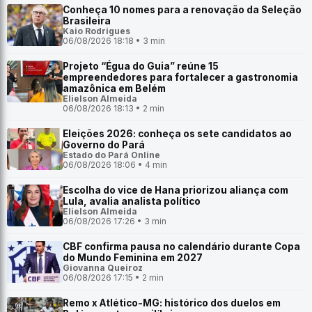
Conheça 10 nomes para a renovação da Seleção
Brasileira
Kaio Rodrigues
06/08/2026 18:18 • 3 min
Projeto “Égua do Guia” reúne 15
empreendedores para fortalecer a gastronomia
amazônica em Belém
Elielson Almeida
06/08/2026 18:13 • 2 min
Eleições 2026: conheça os sete candidatos ao
Governo do Pará
Estado do Pará Online
06/08/2026 18:06 • 4 min
Escolha do vice de Hana priorizou aliança com
Lula, avalia analista político
Elielson Almeida
06/08/2026 17:26 • 3 min
CBF confirma pausa no calendário durante Copa
do Mundo Feminina em 2027
Giovanna Queiroz
06/08/2026 17:15 • 2 min
Remo x Atlético-MG: histórico dos duelos em