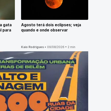
a gata
Agosto terá dois eclipses; veja
l para
quando e onde observar
Kaio Rodrigues
•
09/08/2026
•
2 min