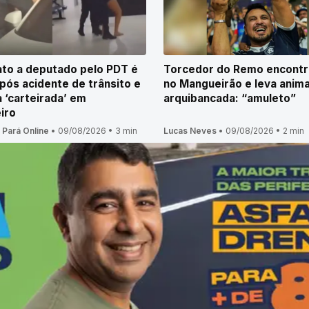
to a deputado pelo PDT é
Torcedor do Remo encontr
pós acidente de trânsito e
no Mangueirão e leva anima
 ‘carteirada’ em
arquibancada: “amuleto”
iro
 Pará Online
•
09/08/2026
•
3 min
Lucas Neves
•
09/08/2026
•
2 min