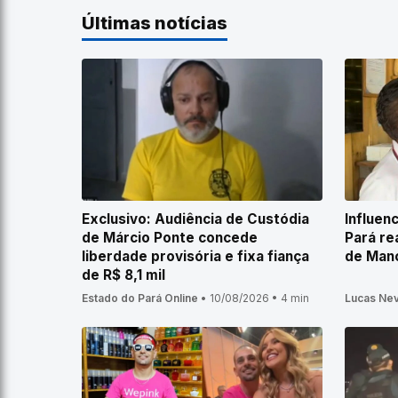
Últimas notícias
Exclusivo: Audiência de Custódia
Influen
de Márcio Ponte concede
Pará re
liberdade provisória e fixa fiança
de Man
de R$ 8,1 mil
Estado do Pará Online
•
10/08/2026
•
4 min
Lucas Ne