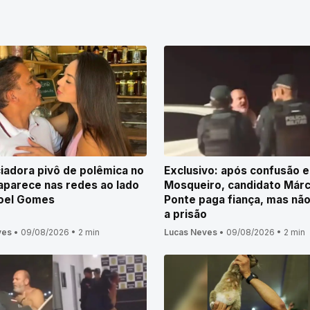
ciadora pivô de polêmica no
Exclusivo: após confusão 
aparece nas redes ao lado
Mosqueiro, candidato Márc
oel Gomes
Ponte paga fiança, mas não
a prisão
ves
•
09/08/2026
•
2 min
Lucas Neves
•
09/08/2026
•
2 min