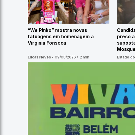
“We Pinko” mostra novas
Candida
tatuagens em homenagem à
preso a
Virginia Fonseca
suposta
Mosque
Lucas Neves
•
09/08/2026
•
2 min
Estado do