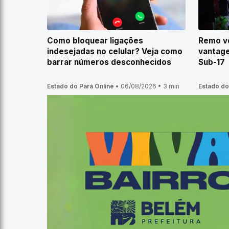
Como bloquear ligações
Remo ve
indesejadas no celular? Veja como
vantage
barrar números desconhecidos
Sub-17
Estado do Pará Online
•
06/08/2026
•
3 min
Estado do