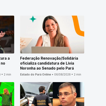
tura a
Federação Renovação/Solidária
 no
oficializa candidatura de Lívia
Noronha ao Senado pelo Pará
6
•
2 min
Estado do Pará Online
•
06/08/2026
•
2 min