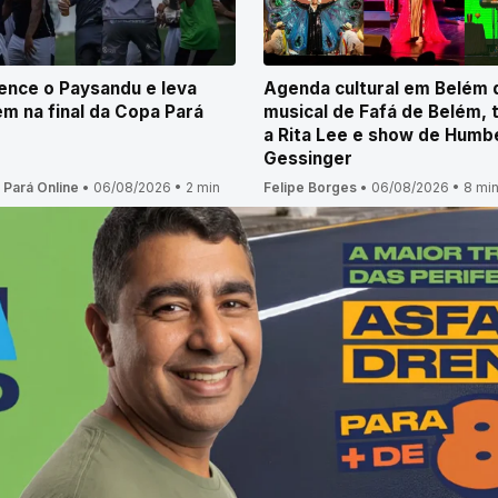
nce o Paysandu e leva
Agenda cultural em Belém 
m na final da Copa Pará
musical de Fafá de Belém, 
a Rita Lee e show de Humb
Gessinger
 Pará Online
•
06/08/2026
•
2 min
Felipe Borges
•
06/08/2026
•
8 mi