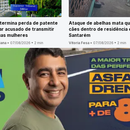
termina perda de patente
Ataque de abelhas mata qu
tar acusado de transmitir
cães dentro de residência
uas mulheres
Santarém
iana
•
07/08/2026
•
2 min
Vitoria Fesa
•
07/08/2026
•
2 min