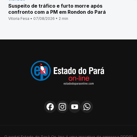
Suspeito de tráfico e furto morre após
confronto com a PM em Rondon do Pará
Vitoria Fesa • 07/08/2026 • 2 min
O portal Estado do Pará On-line é uma iniciativa da empresa DDD91