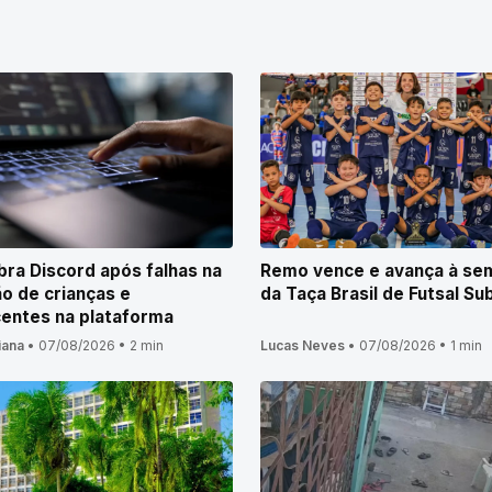
ra Discord após falhas na
Remo vence e avança à sem
o de crianças e
da Taça Brasil de Futsal Su
entes na plataforma
iana
•
07/08/2026
•
2 min
Lucas Neves
•
07/08/2026
•
1 min