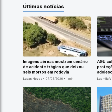
Últimas notícias
Imagens aéreas mostram cenário
AGU cob
de acidente trágico que deixou
proteçã
seis mortos em rodovia
adolesc
Lucas Neves
•
07/08/2026
•
1 min
Ludmila V