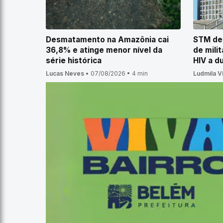
Desmatamento na Amazônia cai
STM de
36,8% e atinge menor nível da
de mili
série histórica
HIV a d
Lucas Neves
•
07/08/2026
•
4 min
Ludmila V