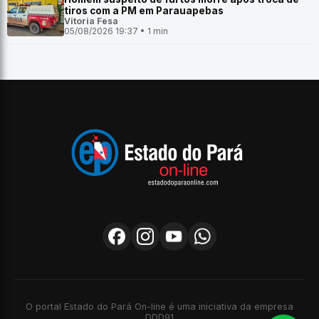
tiros com a PM em Parauapebas
Vitoria Fesa
05/08/2026 19:37 • 1 min
O portal Estado do Pará On-line é uma iniciativa da empresa
DDD91