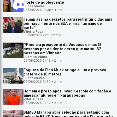
morte de adolescente
Lucas Neves
06/08/2026 22:38 • 1 min
Trump assina decretos para restringir cidadania
por nascimento nos EUA e mira “turismo de
parto”
Vitoria Fesa
06/08/2026 22:11 • 2 min
PF indicia presidente da Voepass e mais 15
pessoas por acidente aéreo que matou 62
pessoas em Vinhedo
Ludmila Viana
06/08/2026 21:43 • 2 min
Foguete de Elon Musk atinge a Lua e provoca
cratera de 18 metros
Lucas Neves
06/08/2026 21:39 • 2 min
Homem é preso após invadir escola com facão e
ameaçar alunos em Parauapebas
Vitoria Fesa
06/08/2026 21:37 • 2 min
SEMED Marabá abre seleção para estágio com
bolsa de R$ 700; inscrições vão até 13 de agosto