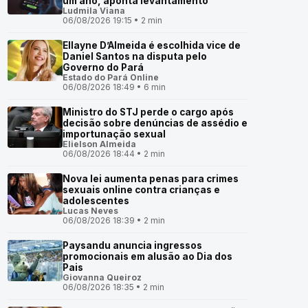
um ano, aponta levantamento
Ludmila Viana
06/08/2026 19:15 • 2 min
Ellayne D’Almeida é escolhida vice de
Daniel Santos na disputa pelo
Governo do Pará
Estado do Pará Online
06/08/2026 18:49 • 6 min
Ministro do STJ perde o cargo após
decisão sobre denúncias de assédio e
importunação sexual
Elielson Almeida
06/08/2026 18:44 • 2 min
Nova lei aumenta penas para crimes
sexuais online contra crianças e
adolescentes
Lucas Neves
06/08/2026 18:39 • 2 min
Paysandu anuncia ingressos
promocionais em alusão ao Dia dos
Pais
Giovanna Queiroz
06/08/2026 18:35 • 2 min