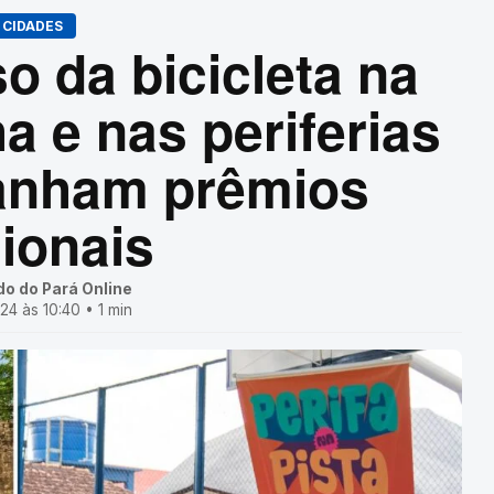
CIDADES
o da bicicleta na
ha e nas periferias
anham prêmios
ionais
do do Pará Online
4 às 10:40 • 1 min