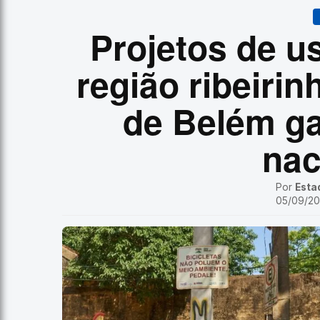
Projetos de us
região ribeirin
de Belém g
nac
Por
Esta
05/09/202