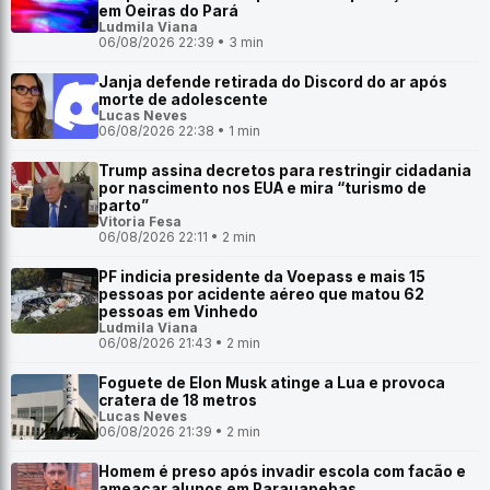
em Oeiras do Pará
Ludmila Viana
06/08/2026 22:39 • 3 min
Janja defende retirada do Discord do ar após
morte de adolescente
Lucas Neves
06/08/2026 22:38 • 1 min
Trump assina decretos para restringir cidadania
por nascimento nos EUA e mira “turismo de
parto”
Vitoria Fesa
06/08/2026 22:11 • 2 min
PF indicia presidente da Voepass e mais 15
pessoas por acidente aéreo que matou 62
pessoas em Vinhedo
Ludmila Viana
06/08/2026 21:43 • 2 min
Foguete de Elon Musk atinge a Lua e provoca
cratera de 18 metros
Lucas Neves
06/08/2026 21:39 • 2 min
Homem é preso após invadir escola com facão e
ameaçar alunos em Parauapebas