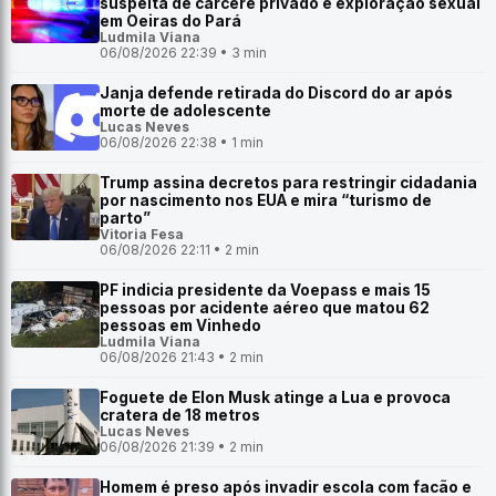
suspeita de cárcere privado e exploração sexual
em Oeiras do Pará
Ludmila Viana
06/08/2026 22:39 • 3 min
Janja defende retirada do Discord do ar após
morte de adolescente
Lucas Neves
06/08/2026 22:38 • 1 min
Trump assina decretos para restringir cidadania
por nascimento nos EUA e mira “turismo de
parto”
Vitoria Fesa
06/08/2026 22:11 • 2 min
PF indicia presidente da Voepass e mais 15
pessoas por acidente aéreo que matou 62
pessoas em Vinhedo
Ludmila Viana
06/08/2026 21:43 • 2 min
Foguete de Elon Musk atinge a Lua e provoca
cratera de 18 metros
Lucas Neves
06/08/2026 21:39 • 2 min
Homem é preso após invadir escola com facão e