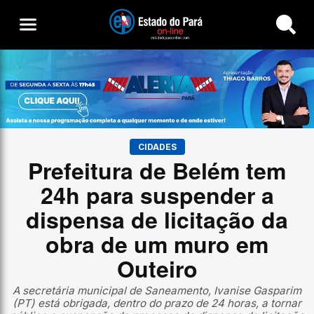
Buscar
CIDADES
Prefeitura de Belém tem
24h para suspender a
dispensa de licitação da
obra de um muro em
Outeiro
A secretária municipal de Saneamento, Ivanise Gasparim
(PT) está obrigada, dentro do prazo de 24 horas, a tornar