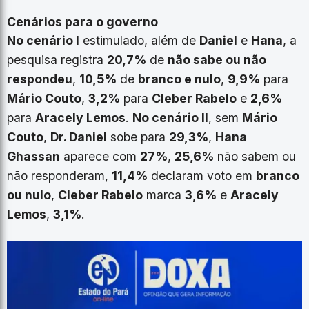
Cenários para o governo
No cenário I
estimulado, além de
Daniel
e
Hana
, a
pesquisa registra
20,7%
de
não sabe ou não
respondeu
,
10,5%
de
branco e nulo
,
9,9%
para
Mário Couto
,
3,2%
para
Cleber Rabelo
e
2,6%
para
Aracely Lemos
.
No cenário II
, sem
Mário
Couto
,
Dr. Daniel
sobe para
29,3%
,
Hana
Ghassan
aparece com
27%
,
25,6%
não sabem ou
não responderam,
11,4%
declaram voto em
branco
ou nulo
,
Cleber Rabelo
marca
3,6%
e
Aracely
Lemos
,
3,1%
.