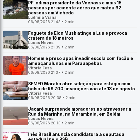
PF indicia presidente da Voepass e mais 15
pessoas por acidente aéreo que matou 62
pessoas em Vinhedo
Ludmila Viana
06/08/2026 21:43 • 2 min
Foguete de Elon Musk atinge a Lua e provoca
cratera de 18 metros
Lucas Neves
06/08/2026 21:39 • 2 min
Homem é preso após invadir escola com facão e
ameaçar alunos em Parauapebas
Vitoria Fesa
06/08/2026 21:37 • 2 min
SEMED Marabá abre seleção para estágio com
bolsa de R$ 700; inscrições vão até 13 de agosto
Vitoria Fesa
06/08/2026 20:38 • 2 min
Jacaré surpreende moradores ao atravessar a
Rua da Marinha, na Marambaia, em Belém
Lucas Neves
06/08/2026 20:13 • 2 min
Inês Brasil anuncia candidatura a deputada
estadual pelo PSB