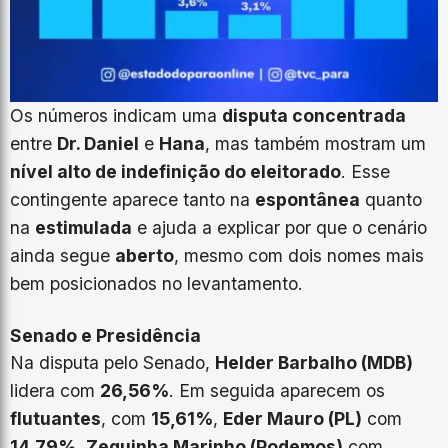
Os números indicam uma
disputa concentrada
entre
Dr. Daniel
e
Hana
, mas também mostram um
nível alto de indefinição do eleitorado
. Esse
contingente aparece tanto na
espontânea
quanto
na
estimulada
e ajuda a explicar por que o cenário
ainda segue
aberto
, mesmo com dois nomes mais
bem posicionados no levantamento.
Senado e Presidência
Na disputa pelo Senado,
Helder Barbalho (MDB)
lidera com
26,56%
. Em seguida aparecem os
flutuantes
, com
15,61%
,
Eder Mauro (PL)
com
14,79%
,
Zequinha Marinho (Podemos)
com