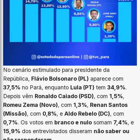
No cenário estimulado para presidente da
República,
Flávio Bolsonaro (PL)
aparece com
37,5%
no Pará, enquanto
Lula (PT)
tem
34,9%
.
Depois vêm
Ronaldo Caiado (PSD)
, com
1,5%
,
Romeu Zema (Novo)
, com
1,3%
,
Renan Santos
(Missão)
, com
0,8%
, e
Aldo Rebelo (DC)
, com
0,7%
. Os votos em
branco e nulo
somam
7,4%
, e
15,9%
dos entrevistados disseram
não saber ou
não responderam
.