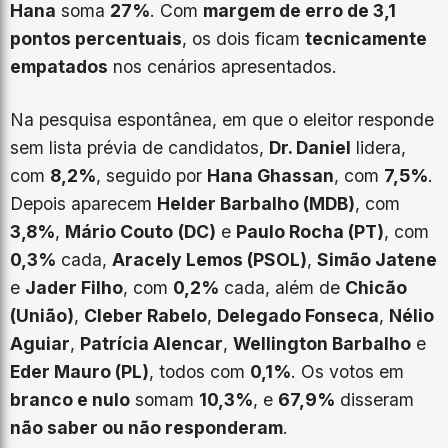
Hana
soma
27%
. Com
margem de erro de 3,1
pontos percentuais
, os dois ficam
tecnicamente
empatados
nos cenários apresentados.
Na pesquisa espontânea, em que o eleitor responde
sem lista prévia de candidatos,
Dr. Daniel
lidera,
com
8,2%
, seguido por
Hana Ghassan
, com
7,5%
.
Depois aparecem
Helder Barbalho (MDB)
, com
3,8%
,
Mário Couto
(DC)
e
Paulo Rocha (PT)
, com
0,3%
cada,
Aracely Lemos (PSOL)
,
Simão Jatene
e
Jader Filho
, com
0,2%
cada, além de
Chicão
(União)
,
Cleber Rabelo
,
Delegado Fonseca
,
Nélio
Aguiar
,
Patrícia Alencar
,
Wellington Barbalho
e
Eder Mauro (PL)
, todos com
0,1%
. Os votos em
branco e nulo
somam
10,3%
, e
67,9%
disseram
não saber ou não responderam
.