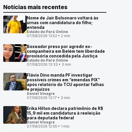
Notícias mais recentes
Nome de Jair Bolsonaro voltará às
urnas com candidatura do filho;
entenda
Estado do Pará Online
07/08/2026 13:52 • 2 min
Boxeador preso por agredir ex-
companheira em Belém tem liberdade
provisória concedida pela Justiça
Estado do Pará Online
07/08/2026 13:33 • 3 min
Flávio Dino manda PF investigar
possíveis crimes em “emendas PIX”
após relatório do TCU apontar falhas
e prejuízos
Daniel Vinagre
07/08/2026 13:17 • 3 min
Erika Hilton declara patrimônio de R$
15,9 mil em candidatura à reeleição
para deputada federal
Daniel Vinagre
07/08/2026 12:05 • 1 min