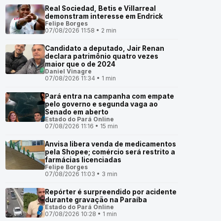
Real Sociedad, Betis e Villarreal
demonstram interesse em Endrick
Felipe Borges
07/08/2026 11:58 • 2 min
Candidato a deputado, Jair Renan
declara patrimônio quatro vezes
maior que o de 2024
Daniel Vinagre
07/08/2026 11:34 • 1 min
Pará entra na campanha com empate
pelo governo e segunda vaga ao
Senado em aberto
Estado do Pará Online
07/08/2026 11:16 • 15 min
Anvisa libera venda de medicamentos
pela Shopee; comércio será restrito a
farmácias licenciadas
Felipe Borges
07/08/2026 11:03 • 3 min
Repórter é surpreendido por acidente
durante gravação na Paraíba
Estado do Pará Online
07/08/2026 10:28 • 1 min