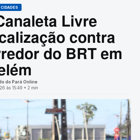
CIDADES
analeta Livre
scalização contra
rredor do BRT em
elém
do do Pará Online
6 às 15:49 • 2 min