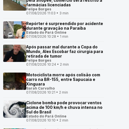
pela Shopee; comércio será restrito a
farmácias licenciadas
Felipe Borges
07/08/2026 11:03 • 3 min
Repórter é surpreendido por acidente
durante gravação na Paraíba
Estado do Pará Online
07/08/2026 10:28 • 1 min
Após passar mal durante a Copa do
Mundo, Alex Escobar faz cirurgia para
retirada de tumor
Felipe Borges
07/08/2026 10:24 • 2 min
Motociclista morre após colisão com
carro na BR-155, entre Sapucaia e
Xinguara
Sarah Carvalho
07/08/2026 10:21 • 2 min
Ciclone bomba pode provocar ventos
acima de 100 km/h e chuva intensa no
Sul do Brasil
Estado do Pará Online
07/08/2026 10:10 • 2 min