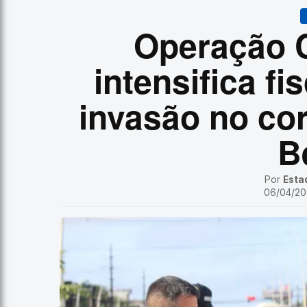
Operação C
intensifica fi
invasão no co
B
Por
Esta
06/04/202