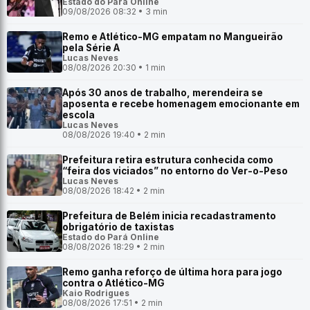
Estado do Pará Online
09/08/2026 08:32 • 3 min
Remo e Atlético-MG empatam no Mangueirão
pela Série A
Lucas Neves
08/08/2026 20:30 • 1 min
Após 30 anos de trabalho, merendeira se
aposenta e recebe homenagem emocionante em
escola
Lucas Neves
08/08/2026 19:40 • 2 min
Prefeitura retira estrutura conhecida como
“feira dos viciados” no entorno do Ver-o-Peso
Lucas Neves
08/08/2026 18:42 • 2 min
Prefeitura de Belém inicia recadastramento
obrigatório de taxistas
Estado do Pará Online
08/08/2026 18:29 • 2 min
Remo ganha reforço de última hora para jogo
contra o Atlético-MG
Kaio Rodrigues
08/08/2026 17:51 • 2 min