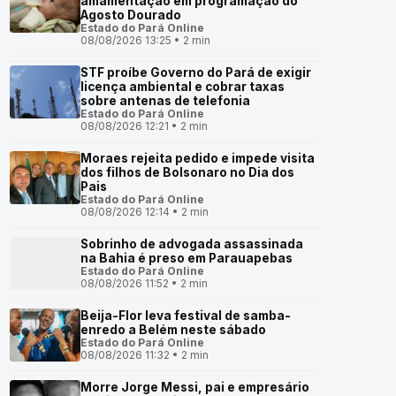
amamentação em programação do
Agosto Dourado
Estado do Pará Online
08/08/2026 13:25 • 2 min
STF proíbe Governo do Pará de exigir
licença ambiental e cobrar taxas
sobre antenas de telefonia
Estado do Pará Online
08/08/2026 12:21 • 2 min
Moraes rejeita pedido e impede visita
dos filhos de Bolsonaro no Dia dos
Pais
Estado do Pará Online
08/08/2026 12:14 • 2 min
Sobrinho de advogada assassinada
na Bahia é preso em Parauapebas
Estado do Pará Online
08/08/2026 11:52 • 2 min
Beija-Flor leva festival de samba-
enredo a Belém neste sábado
Estado do Pará Online
08/08/2026 11:32 • 2 min
Morre Jorge Messi, pai e empresário