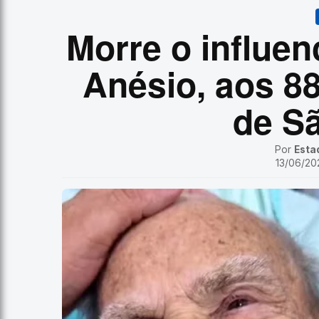
Morre o influen
Anésio, aos 88
de S
Por
Esta
13/06/202