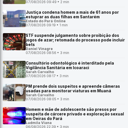
07/08/2026 09:49 • 2 min
Justiça condena homem a mais de 61 anos por
estuprar as duas filhas em Santarém
Estado do Pará Online
07/08/2026 09:19 • 1 min
STF suspende julgamento sobre proibição dos
jogos de azar; retomada do processo pode incluir
bets
Daniel Vinagre
07/08/2026 08:56 • 3 min
Consultório odontológico é interditado pela
Vigilância Sanitária em Icoaraci
Sarah Carvalho
07/08/2026 08:17 • 3 min
PM prende dois suspeitos e apreende câmeras
usadas para monitorar viaturas em Muaná
Sarah Carvalho
07/08/2026 08:05 • 3 min
Homem e mãe de adolescente são presos por
suspeita de cárcere privado e exploração sexual
em Oeiras do Pará
Ludmila Viana
06/08/2026 22:39 • 3 min