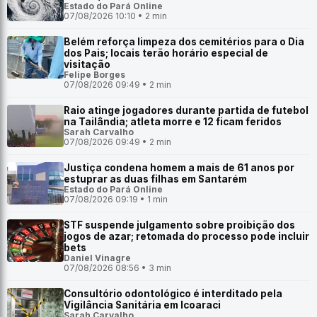
Estado do Pará Online
07/08/2026 10:10 • 2 min
Belém reforça limpeza dos cemitérios para o Dia
dos Pais; locais terão horário especial de
visitação
Felipe Borges
07/08/2026 09:49 • 2 min
Raio atinge jogadores durante partida de futebol
na Tailândia; atleta morre e 12 ficam feridos
Sarah Carvalho
07/08/2026 09:49 • 2 min
Justiça condena homem a mais de 61 anos por
estuprar as duas filhas em Santarém
Estado do Pará Online
07/08/2026 09:19 • 1 min
STF suspende julgamento sobre proibição dos
jogos de azar; retomada do processo pode incluir
bets
Daniel Vinagre
07/08/2026 08:56 • 3 min
Consultório odontológico é interditado pela
Vigilância Sanitária em Icoaraci
Sarah Carvalho