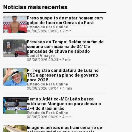
Notícias mais recentes
Preso suspeito de matar homem com
golpe de faca em Oeiras do Pará
Estado do Pará Online
08/08/2026 09:30 • 2 min
Previsão do Tempo: Belém tem fim de
semana com máxima de 34°C e
pancadas de chuva no sábado
Daniel Vinagre
08/08/2026 09:24 • 2 min
PT registra candidatura de Lula no
TSE e apresenta plano de governo
para 2026
Estado do Pará Online
08/08/2026 09:04 • 4 min
Remo x Atlético-MG: Leão busca
vitória no Mangueirão para deixar o
Z-4 do Brasileirão
Estado do Pará Online
08/08/2026 08:29 • 4 min
Imagens aéreas mostram cenário de