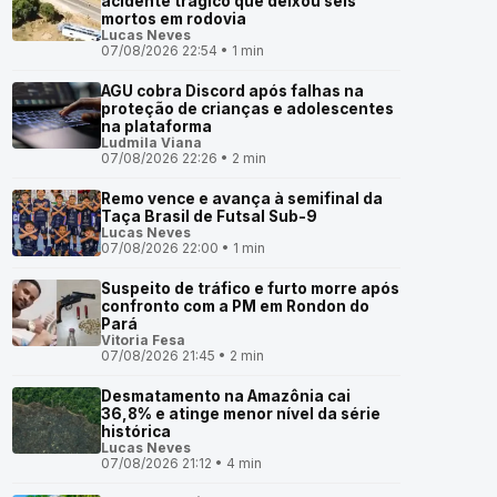
acidente trágico que deixou seis
mortos em rodovia
Lucas Neves
07/08/2026 22:54 • 1 min
AGU cobra Discord após falhas na
proteção de crianças e adolescentes
na plataforma
Ludmila Viana
07/08/2026 22:26 • 2 min
Remo vence e avança à semifinal da
Taça Brasil de Futsal Sub-9
Lucas Neves
07/08/2026 22:00 • 1 min
Suspeito de tráfico e furto morre após
confronto com a PM em Rondon do
Pará
Vitoria Fesa
07/08/2026 21:45 • 2 min
Desmatamento na Amazônia cai
36,8% e atinge menor nível da série
histórica
Lucas Neves
07/08/2026 21:12 • 4 min