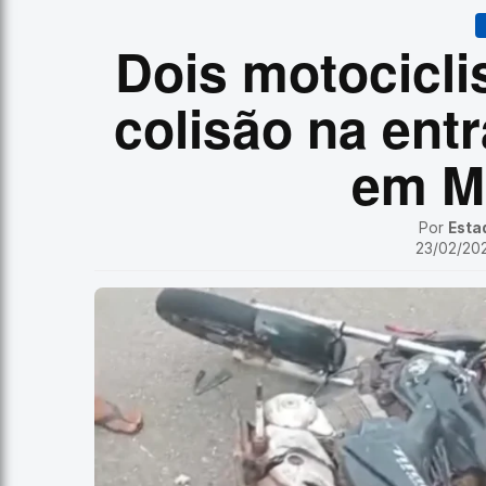
Dois motocicl
colisão na entr
em M
Por
Esta
23/02/202