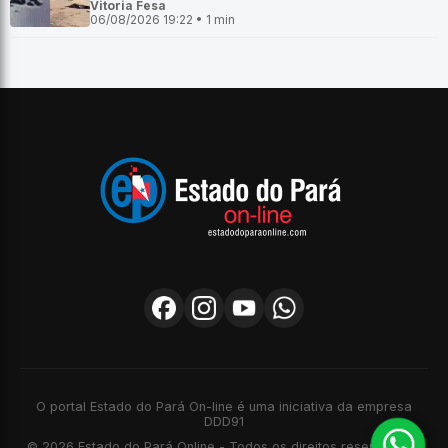
Vitoria Fesa
06/08/2026 19:22 • 1 min
O portal Estado do Pará On-line é uma iniciativa da empresa
DDD91
© 2026 Estado do Pará Online - Todos os direitos reservados -