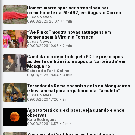
Homem morre após ser atropelado por
caminhonete na PA-462, em Augusto Corrêa
Lucas Neves
09/08/2026 20:07 • 1 min
“We Pinko” mostra novas tatuagens em
homenagem à Virginia Fonseca
Lucas Neves
09/08/2026 19:06 • 2 min
Candidato a deputado pelo PDT é preso após
acidente de trânsito e suposta ‘carteirada’ em
Mosqueiro
Estado do Pará Online
09/08/2026 18:04 • 3 min
Torcedor do Remo encontra gata no Mangueirão
e leva animal para arquibancada: “amuleto”
Lucas Neves
09/08/2026 17:26 • 2 min
Agosto terá dois eclipses; veja quando e onde
observar
Kaio Rodrigues
09/08/2026 16:57 • 2 min
Zagueiro do Coritiba cai em túnel durante