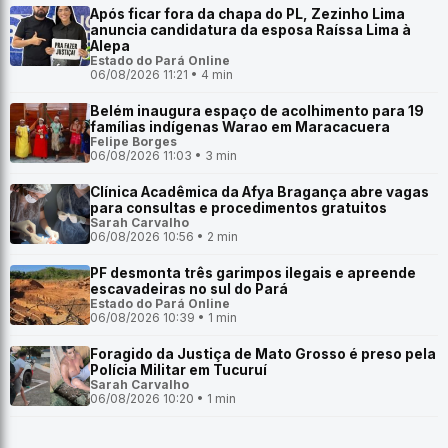
Após ficar fora da chapa do PL, Zezinho Lima
anuncia candidatura da esposa Raíssa Lima à
Alepa
Estado do Pará Online
06/08/2026 11:21 • 4 min
Belém inaugura espaço de acolhimento para 19
famílias indígenas Warao em Maracacuera
Felipe Borges
06/08/2026 11:03 • 3 min
Clínica Acadêmica da Afya Bragança abre vagas
para consultas e procedimentos gratuitos
Sarah Carvalho
06/08/2026 10:56 • 2 min
PF desmonta três garimpos ilegais e apreende
escavadeiras no sul do Pará
Estado do Pará Online
06/08/2026 10:39 • 1 min
Foragido da Justiça de Mato Grosso é preso pela
Polícia Militar em Tucuruí
Sarah Carvalho
06/08/2026 10:20 • 1 min