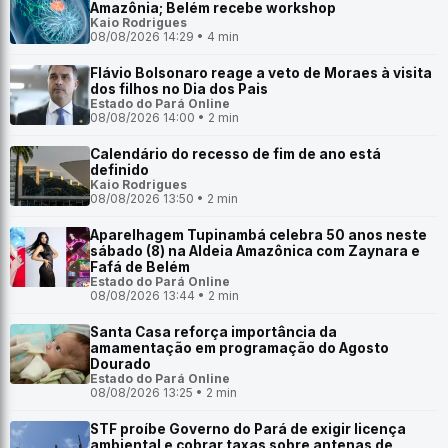
Amazônia; Belém recebe workshop
Kaio Rodrigues
08/08/2026 14:29 • 4 min
Flávio Bolsonaro reage a veto de Moraes à visita
dos filhos no Dia dos Pais
Estado do Pará Online
08/08/2026 14:00 • 2 min
Calendário do recesso de fim de ano está
definido
Kaio Rodrigues
08/08/2026 13:50 • 2 min
Aparelhagem Tupinambá celebra 50 anos neste
sábado (8) na Aldeia Amazônica com Zaynara e
Fafá de Belém
Estado do Pará Online
08/08/2026 13:44 • 2 min
Santa Casa reforça importância da
amamentação em programação do Agosto
Dourado
Estado do Pará Online
08/08/2026 13:25 • 2 min
STF proíbe Governo do Pará de exigir licença
ambiental e cobrar taxas sobre antenas de