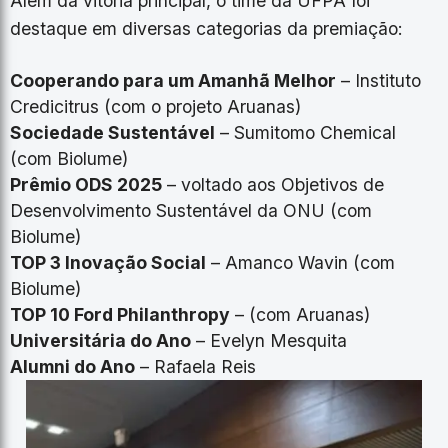
Além da vitória principal, o time da UFPA foi
destaque em diversas categorias da premiação:
Cooperando para um Amanhã Melhor
– Instituto
Credicitrus (com o projeto Aruanas)
Sociedade Sustentável
– Sumitomo Chemical
(com Biolume)
Prêmio ODS 2025
– voltado aos Objetivos de
Desenvolvimento Sustentável da ONU (com
Biolume)
TOP 3 Inovação Social
– Amanco Wavin (com
Biolume)
TOP 10 Ford Philanthropy
– (com Aruanas)
Universitária do Ano
– Evelyn Mesquita
Alumni do Ano
– Rafaela Reis