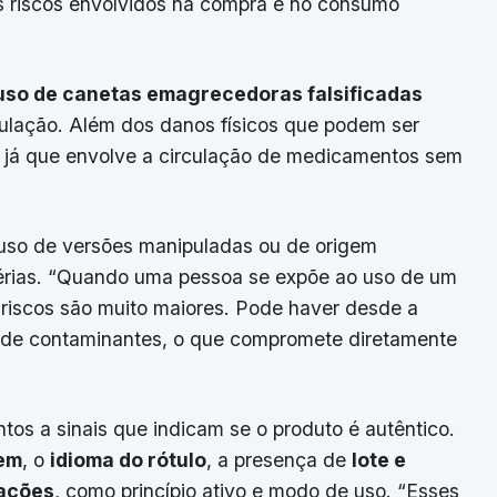
 os riscos envolvidos na compra e no consumo
uso de canetas emagrecedoras falsificadas
ulação. Além dos danos físicos que podem ser
s, já que envolve a circulação de medicamentos sem
 uso de versões manipuladas ou de origem
érias. “Quando uma pessoa se expõe ao uso de um
riscos são muito maiores. Pode haver desde a
a de contaminantes, o que compromete diretamente
tos a sinais que indicam se o produto é autêntico.
em
, o
idioma do rótulo
, a presença de
lote e
mações
, como princípio ativo e modo de uso. “Esses