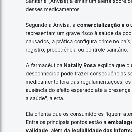
Sanitária (Anvisa) a emitir um alerta sobre
desses medicamentos.
Segundo a Anvisa, a
comercialização e o 
representam um grave risco à saúde da pop
causados, a prática configura crime no paí
registro, procedência ou controle sanitário.
A farmacêutica
Natally Rosa
explica que o
desconhecida pode trazer consequências s
medicamento fora das regulamentações, os 
ausência do efeito esperado até a presenç
a saúde”, alerta.
Ela orienta que os consumidores fiquem aten
Entre os principais pontos estão a
embalag
validade
, além da
legibilidade das infor