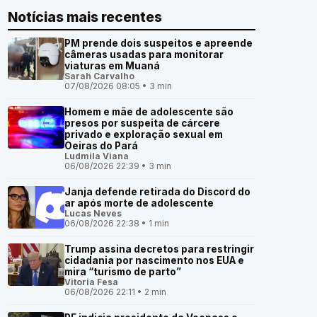
Notícias mais recentes
PM prende dois suspeitos e apreende
câmeras usadas para monitorar
viaturas em Muaná
Sarah Carvalho
07/08/2026 08:05 • 3 min
Homem e mãe de adolescente são
presos por suspeita de cárcere
privado e exploração sexual em
Oeiras do Pará
Ludmila Viana
06/08/2026 22:39 • 3 min
Janja defende retirada do Discord do
ar após morte de adolescente
Lucas Neves
06/08/2026 22:38 • 1 min
Trump assina decretos para restringir
cidadania por nascimento nos EUA e
mira “turismo de parto”
Vitoria Fesa
06/08/2026 22:11 • 2 min