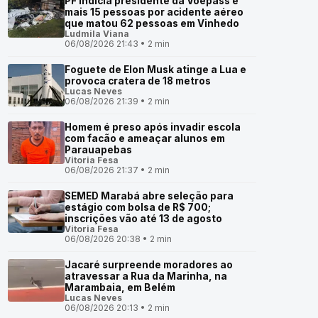
PF indicia presidente da Voepass e
mais 15 pessoas por acidente aéreo
que matou 62 pessoas em Vinhedo
Ludmila Viana
06/08/2026 21:43 • 2 min
Foguete de Elon Musk atinge a Lua e
provoca cratera de 18 metros
Lucas Neves
06/08/2026 21:39 • 2 min
Homem é preso após invadir escola
com facão e ameaçar alunos em
Parauapebas
Vitoria Fesa
06/08/2026 21:37 • 2 min
SEMED Marabá abre seleção para
estágio com bolsa de R$ 700;
inscrições vão até 13 de agosto
Vitoria Fesa
06/08/2026 20:38 • 2 min
Jacaré surpreende moradores ao
atravessar a Rua da Marinha, na
Marambaia, em Belém
Lucas Neves
06/08/2026 20:13 • 2 min