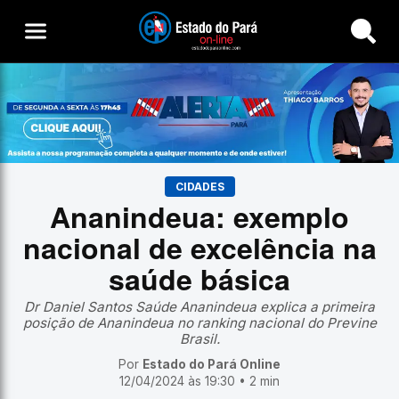
Buscar
CIDADES
Ananindeua: exemplo
nacional de excelência na
saúde básica
Dr Daniel Santos Saúde Ananindeua explica a primeira
posição de Ananindeua no ranking nacional do Previne
Brasil.
Por
Estado do Pará Online
12/04/2024 às 19:30 • 2 min