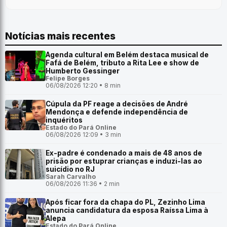
Notícias mais recentes
Agenda cultural em Belém destaca musical de
Fafá de Belém, tributo a Rita Lee e show de
Humberto Gessinger
Felipe Borges
06/08/2026 12:20 • 8 min
Cúpula da PF reage a decisões de André
Mendonça e defende independência de
inquéritos
Estado do Pará Online
06/08/2026 12:09 • 3 min
Ex-padre é condenado a mais de 48 anos de
prisão por estuprar crianças e induzi-las ao
suicídio no RJ
Sarah Carvalho
06/08/2026 11:36 • 2 min
Após ficar fora da chapa do PL, Zezinho Lima
anuncia candidatura da esposa Raíssa Lima à
Alepa
Estado do Pará Online