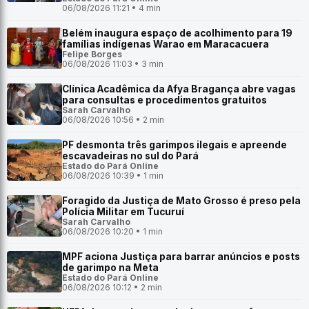
06/08/2026 11:21 • 4 min
Belém inaugura espaço de acolhimento para 19
famílias indígenas Warao em Maracacuera
Felipe Borges
06/08/2026 11:03 • 3 min
Clínica Acadêmica da Afya Bragança abre vagas
para consultas e procedimentos gratuitos
Sarah Carvalho
06/08/2026 10:56 • 2 min
PF desmonta três garimpos ilegais e apreende
escavadeiras no sul do Pará
Estado do Pará Online
06/08/2026 10:39 • 1 min
Foragido da Justiça de Mato Grosso é preso pela
Polícia Militar em Tucuruí
Sarah Carvalho
06/08/2026 10:20 • 1 min
MPF aciona Justiça para barrar anúncios e posts
de garimpo na Meta
Estado do Pará Online
06/08/2026 10:12 • 2 min