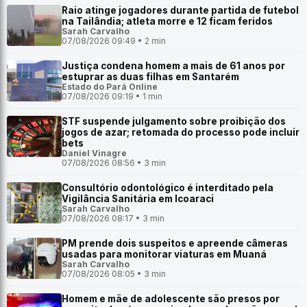
Raio atinge jogadores durante partida de futebol
na Tailândia; atleta morre e 12 ficam feridos
Sarah Carvalho
07/08/2026 09:49 • 2 min
Justiça condena homem a mais de 61 anos por
estuprar as duas filhas em Santarém
Estado do Pará Online
07/08/2026 09:19 • 1 min
STF suspende julgamento sobre proibição dos
jogos de azar; retomada do processo pode incluir
bets
Daniel Vinagre
07/08/2026 08:56 • 3 min
Consultório odontológico é interditado pela
Vigilância Sanitária em Icoaraci
Sarah Carvalho
07/08/2026 08:17 • 3 min
PM prende dois suspeitos e apreende câmeras
usadas para monitorar viaturas em Muaná
Sarah Carvalho
07/08/2026 08:05 • 3 min
Homem e mãe de adolescente são presos por