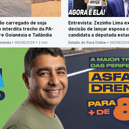
o carregado de soja
Entrevista: Zezinho Lima ex
 interdita trecho da PA-
decisão de lançar esposa 
re Goianésia e Tailândia
candidata a deputada esta
Almeida
•
06/08/2026
•
2 min
Estado do Pará Online
•
06/08/202