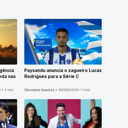
gência
Paysandu anuncia o zagueiro Lucas
eda nas
Rodrigues para a Série C
6
•
2 min
Giovanna Queiroz
•
06/08/2026
•
1 min