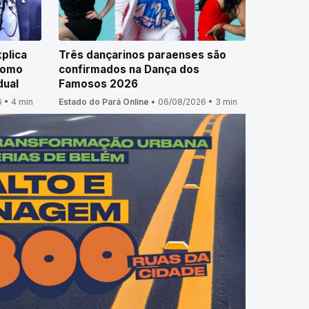
plica
Três dançarinos paraenses são
como
confirmados na Dança dos
dual
Famosos 2026
6
•
4 min
Estado do Pará Online
•
06/08/2026
•
3 min