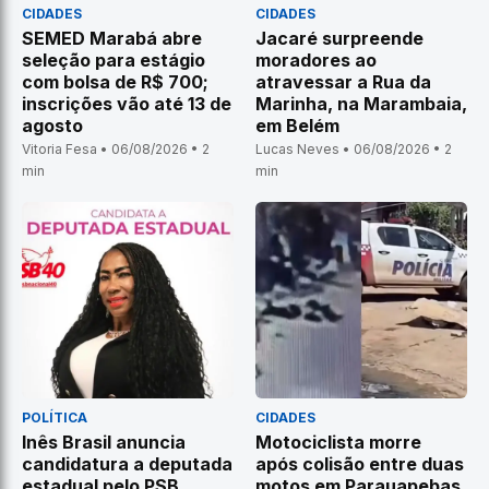
CIDADES
CIDADES
SEMED Marabá abre
Jacaré surpreende
seleção para estágio
moradores ao
com bolsa de R$ 700;
atravessar a Rua da
inscrições vão até 13 de
Marinha, na Marambaia,
agosto
em Belém
Vitoria Fesa • 06/08/2026 • 2
Lucas Neves • 06/08/2026 • 2
min
min
POLÍTICA
CIDADES
Inês Brasil anuncia
Motociclista morre
candidatura a deputada
após colisão entre duas
estadual pelo PSB
motos em Parauapebas