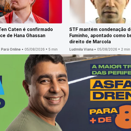
Ten Caten é confirmado
STF mantém condenação d
ice de Hana Ghassan
Fuminho, apontado como b
direito de Marcola
 Pará Online
•
05/08/2026
•
5 min
Ludmila Viana
•
05/08/2026
•
2 min