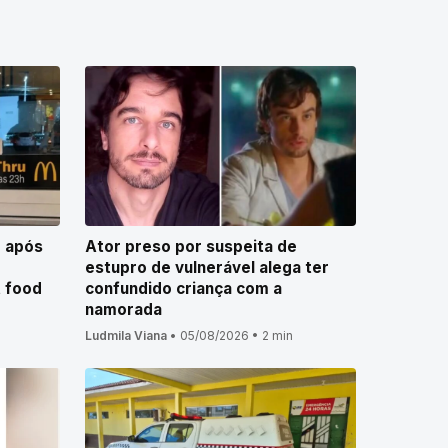
o após
Ator preso por suspeita de
estupro de vulnerável alega ter
t food
confundido criança com a
namorada
Ludmila Viana
•
05/08/2026
•
2 min