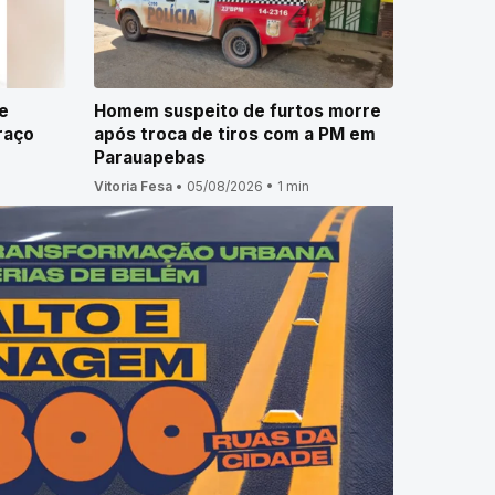
e
Homem suspeito de furtos morre
raço
após troca de tiros com a PM em
Parauapebas
Vitoria Fesa
•
05/08/2026
•
1 min