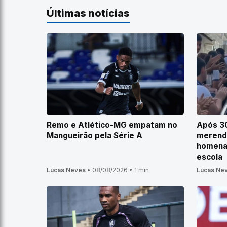
Últimas notícias
Remo e Atlético-MG empatam no
Após 30
Mangueirão pela Série A
merende
homena
escola
Lucas Neves
•
08/08/2026
•
1 min
Lucas Ne