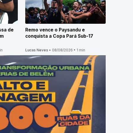
ssa de
Remo vence o Paysandu e
ém
conquista a Copa Pará Sub-17
in
Lucas Neves
•
08/08/2026
•
1 min