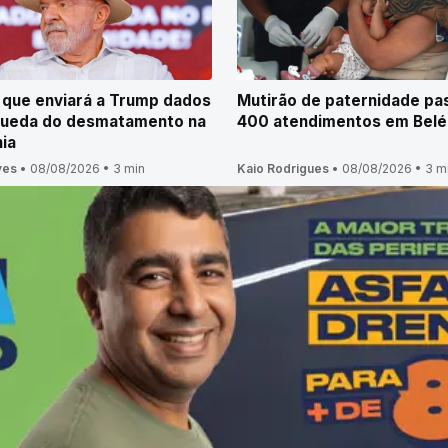
z que enviará a Trump dados
Mutirão de paternidade pa
queda do desmatamento na
400 atendimentos em Bel
ia
ves
•
08/08/2026
•
3 min
Kaio Rodrigues
•
08/08/2026
•
3 m