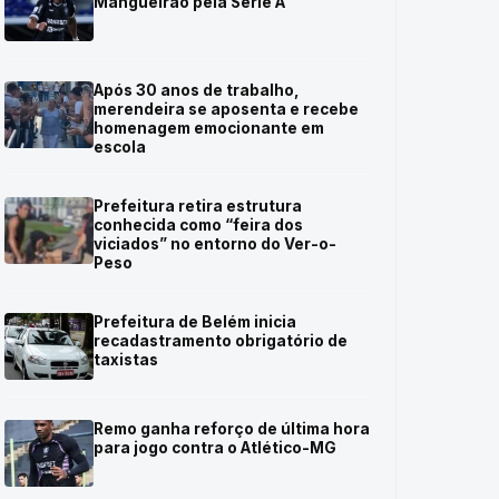
Mangueirão pela Série A
Após 30 anos de trabalho,
merendeira se aposenta e recebe
homenagem emocionante em
escola
Prefeitura retira estrutura
conhecida como “feira dos
viciados” no entorno do Ver-o-
Peso
Prefeitura de Belém inicia
recadastramento obrigatório de
taxistas
Remo ganha reforço de última hora
para jogo contra o Atlético-MG