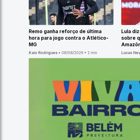
Remo ganha reforço de última
Lula di
hora para jogo contra o Atlético-
sobre 
MG
Amazôn
Kaio Rodrigues
•
08/08/2026
•
2 min
Lucas Ne