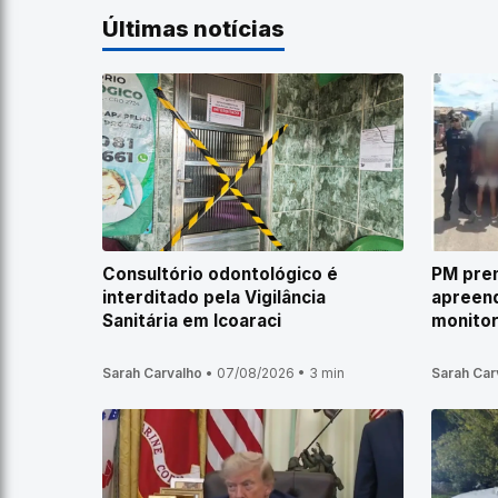
Últimas notícias
Consultório odontológico é
PM pren
interditado pela Vigilância
apreen
Sanitária em Icoaraci
monitor
Sarah Carvalho
•
07/08/2026
•
3 min
Sarah Car