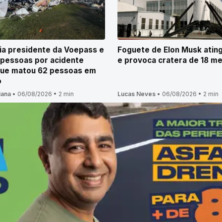
cia presidente da Voepass e
Foguete de Elon Musk ating
 pessoas por acidente
e provoca cratera de 18 m
que matou 62 pessoas em
o
iana
•
06/08/2026
•
2 min
Lucas Neves
•
06/08/2026
•
2 min