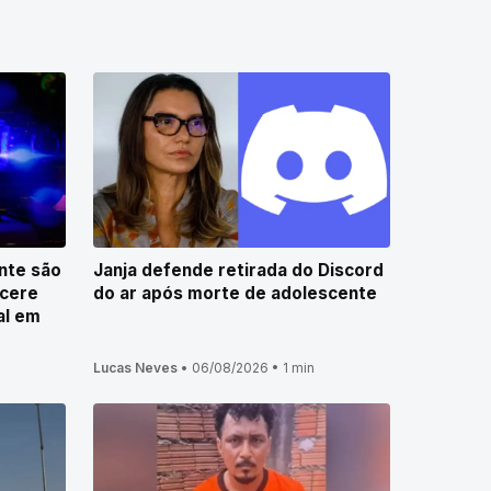
nte são
Janja defende retirada do Discord
rcere
do ar após morte de adolescente
al em
Lucas Neves
•
06/08/2026
•
1 min