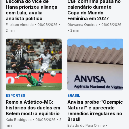
Escolha do vice de
CBF confirma pausa no
Hana priorizou aliança
calendário durante
com Lula, avalia
Copa do Mundo
analista político
Feminina em 2027
Elielson Almeida • 06/08/2026 •
Giovanna Queiroz • 06/08/2026
2 min
• 2 min
ESPORTES
BRASIL
Remo x Atlético-MG:
Anvisa proíbe “Ozempic
histórico dos duelos em
Natural” e apreende
Belém mostra equilíbrio
remédios irregulares no
Brasil
Kaio Rodrigues • 06/08/2026 • 3
min
Estado do Pará Online •